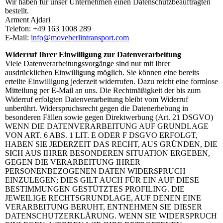
Wir haben für unser Unternehmen einen Datenschutzbeauftragten
bestellt.
Arment Ajdari
Telefon: +49 163 1008 289
E-Mail:
info@moveberlintransport.com
Widerruf Ihrer Einwilligung zur Datenverarbeitung
Viele Datenverarbeitungsvorgänge sind nur mit Ihrer
ausdrücklichen Einwilligung möglich. Sie können eine bereits
erteilte Einwilligung jederzeit widerrufen. Dazu reicht eine formlose
Mitteilung per E-Mail an uns. Die Rechtmäßigkeit der bis zum
Widerruf erfolgten Datenverarbeitung bleibt vom Widerruf
unberührt. Widerspruchsrecht gegen die Datenerhebung in
besonderen Fällen sowie gegen Direktwerbung (Art. 21 DSGVO)
WENN DIE DATENVERARBEITUNG AUF GRUNDLAGE
VON ART. 6 ABS. 1 LIT. E ODER F DSGVO ERFOLGT,
HABEN SIE JEDERZEIT DAS RECHT, AUS GRÜNDEN, DIE
SICH AUS IHRER BESONDEREN SITUATION ERGEBEN,
GEGEN DIE VERARBEITUNG IHRER
PERSONENBEZOGENEN DATEN WIDERSPRUCH
EINZULEGEN; DIES GILT AUCH FÜR EIN AUF DIESE
BESTIMMUNGEN GESTÜTZTES PROFILING. DIE
JEWEILIGE RECHTSGRUNDLAGE, AUF DENEN EINE
VERARBEITUNG BERUHT, ENTNEHMEN SIE DIESER
DATENSCHUTZERKLÄRUNG. WENN SIE WIDERSPRUCH